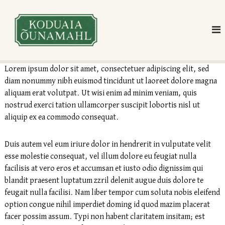
S
K
K
k
o
o
i
d
d
p
u
u
a
t
i
a
o
Lorem ipsum dolor sit amet, consectetuer adipiscing elit, sed
a
i
c
õ
diam nonummy nibh euismod tincidunt ut laoreet dolore magna
a
u
o
aliquam erat volutpat. Ut wisi enim ad minim veniam, quis
n
õ
n
nostrud exerci tation ullamcorper suscipit lobortis nisl ut
a
u
t
m
aliquip ex ea commodo consequat.
n
a
e
h
a
n
l
Duis autem vel eum iriure dolor in hendrerit in vulputate velit
m
t
a
esse molestie consequat, vel illum dolore eu feugiat nulla
a
d
facilisis at vero eros et accumsan et iusto odio dignissim qui
e
h
k
blandit praesent luptatum zzril delenit augue duis dolore te
l
o
feugait nulla facilisi. Nam liber tempor cum soluta nobis eleifend
d
option congue nihil imperdiet doming id quod mazim placerat
u
l
facer possim assum. Typi non habent claritatem insitam; est
e