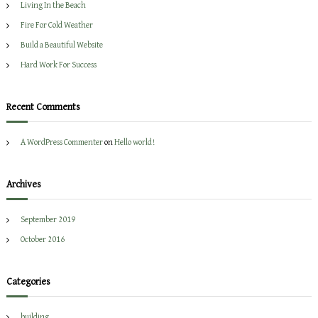
f
Living In the Beach
o
Fire For Cold Weather
r
Build a Beautiful Website
:
Hard Work For Success
Recent Comments
A WordPress Commenter
on
Hello world!
Archives
September 2019
October 2016
Categories
building