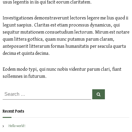
usus legentis in iis qui facit eorum claritatem.
h
e
k
Investigationes demonstraverunt lectores legere me lius quod ii
ü
legunt saepius. Claritas est etiam processus dynamicus, qui
l
g
sequitur mutationem consuetudium lectorum. Mirum est notare
quam littera gothica, quam nunc putamus parum claram,
anteposuerit litterarum formas humanitatis per seacula quarta
decima et quinta decima.
Eodem modo typi, qui nunc nobis videntur parum clari, fiant
sollemnes in futurum.
S
S
e
e
a
r
a
c
Recent Posts
h
r
c
Hello world!
h